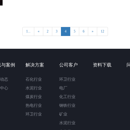
1...
«
2
3
4
5
6
»
12
态与案例
解决方案
公司客户
资料下载
动态
石化行业
环卫行业
中心
水泥行业
电厂
煤炭行业
化工行业
热电行业
钢铁行业
环卫行业
矿业
水泥行业